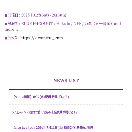
◼開催日：2025.10.25(Sat)・26(Sun)
◼出演者 : BLUE ENCOUNT / Hakubi / NEE / 乃紫（五⼗⾳順）and
more...
◼公式X：
https://x.com/rui_enm
NEWS LIST
【リリース情報】8/12(水)配信 新曲「LとR」
ジムビーム×乃紫コラボ！乃紫の未発表曲が聴ける！？
【noa live tour 2026】7月11日(土) 福岡公演 開催のご案内